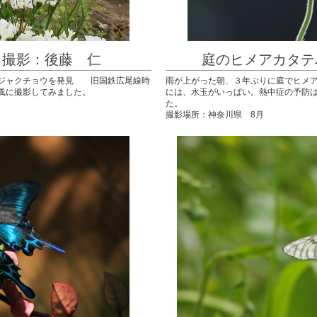
撮影：後藤 仁
庭のヒメアカタ
クジャクチョウを発見 旧国鉄広尾線時
雨が上がった朝、３年ぶりに庭でヒメ
風に撮影してみました。
には、水玉がいっぱい。熱中症の予防
た。
撮影場所：神奈川県 8月