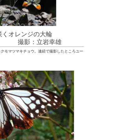
に咲くオレンジの大輪
：立岩幸雄
たクモマツマキチョウ。連続で撮影したところユー