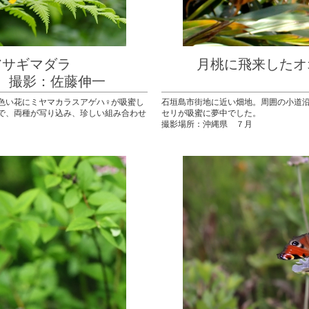
とアサギマダラ
月桃に飛来し
佐藤伸一
撮影：
色い花にミヤマカラスアゲハ♀が吸蜜し
石垣島市街地に近い畑地。周囲の小道
で、両種が写り込み、珍しい組み合わせ
セリが吸蜜に夢中でした。
撮影場所：沖縄県 ７月