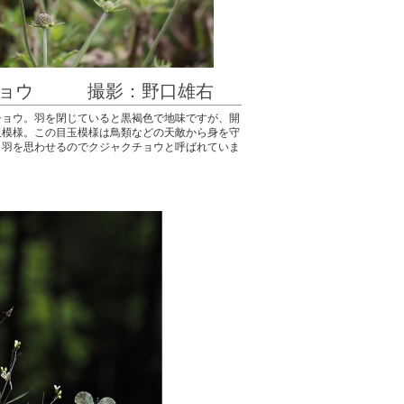
チョウ 撮影：野口雄右
チョウ。羽を閉じていると黒褐色で地味ですが、開
玉模様。この目玉模様は鳥類などの天敵から身を守
り羽を思わせるのでクジャクチョウと呼ばれていま