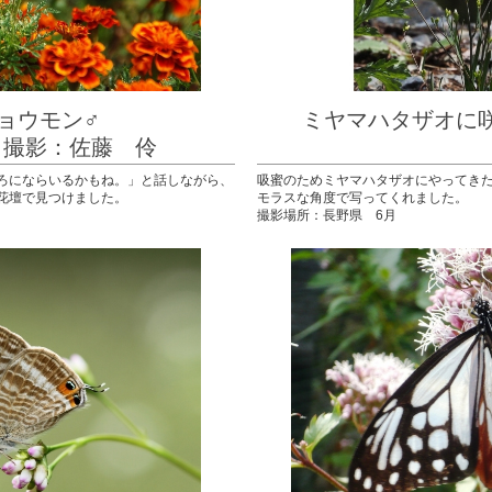
ロヒョウモン♂
ミヤマハタザオ
藤 伶
撮影
ろにならいるかもね。」と話しながら、
吸蜜のためミヤマハタザオにやってき
花壇で見つけました。
モラスな角度で写ってくれました。
撮影場所：長野県 6月