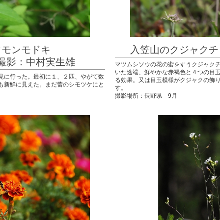
ョウモンモドキ
入笠山のクジャク
村実生雄
マツムシソウの花の蜜をすうクジャク
いた途端、鮮やかな赤褐色と４つの目
見に行った。最初に１、２匹、やがて数
る効果。又は目玉模様がクジャクの飾
も新鮮に見えた。まだ蕾のシモツケにと
す。
撮影場所：長野県 9月