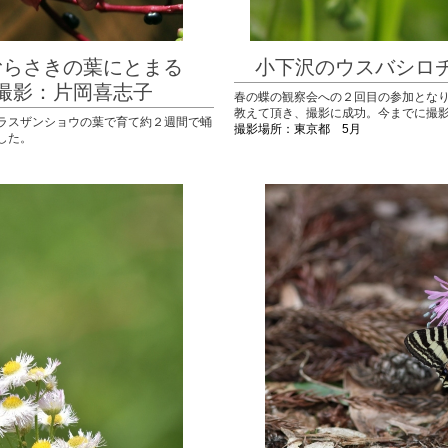
むらさきの葉にとまる
小下沢のウスバシ
岡喜志子
春の蝶の観察会への２回目の参加とな
教えて頂き、撮影に成功。今までに撮
ラスザンショウの葉で育て約２週間で蛹
撮影場所：東京都 5月
した。