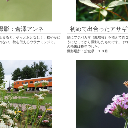
影：倉澤アンネ
初めて出合ったアサ
止まると、そっとおとなしく、穏やかに
庭にフジバカマ（栽培種）を植えて約
れない。秋を伝えるウラナミシジミ。
うになってから撮影したものです。そ
の飛来は昨年でした。
撮影場所：茨城県 １０月