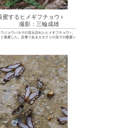
で吸蜜するヒメギフチョウ♀
：三輪成雄
ョウジョウバカマの花を訪れたヒメギフチョウ♀。
りと吸蜜した。定番であるカタクリの花での吸蜜シ