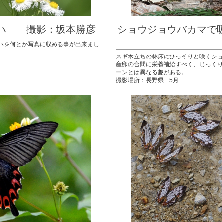
ゲハ 撮影：坂本勝彦
ショウジョウバカマ
撮影
ハを何とか写真に収める事が出来まし
スギ木立ちの林床にひっそりと咲くシ
産卵の合間に栄養補給すべく、じっく
ーンとは異なる趣がある。
撮影場所：長野県 5月